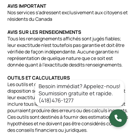
AVIS IMPORTANT
Nos services s'adressent exclusivement aux citoyens et
résidents du Canada
AVIS SUR LES RENSEIGNEMENTS
Tous les renseignements affichés sont jugés fiables;
leur exactitude n'est toutefois pas garantie et doit être
vérifiée de façon indépendante. Aucune garantie ni
représentation de quelque nature que ce soit est
donnée quant à l'exactitude desdits renseignements.
OUTILS ET CALCULATEURS
Les outils et calculateurs que nous mettons à votre
Besoin immédiat? Appelez-nous!
disposition sont considérés comme fiables, cependant
Soumission gratuite et rapide.
leur exactitude n'est pas garantie. Ils peuvent ne pas
(418)476-1277
inclure tous les frais associés à l'achat ou à la vente, et
pourraient produire des erreurs ou des calculs inexacts.
Ces outils sont destinés à fournir des estimations et des
hypothèses et ne doivent pas être considérés comme
des conseils financiers ou juridiques.