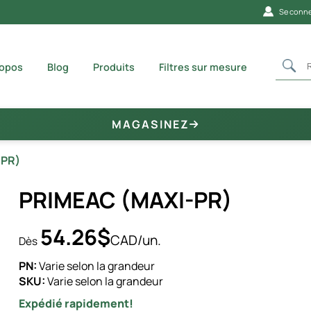
Se conne
ropos
Blog
Produits
Filtres sur mesure
MAGASINEZ
-PR)
PRIMEAC (MAXI-PR)
54.26$
CAD/un.
Dès
PN:
Varie selon la grandeur
SKU:
Varie selon la grandeur
Expédié rapidement!